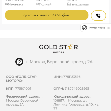
Механика
Полный
2 владельца
Купить в кредит от 4 654 ₽/мес.
Privacy notice
г. Москва, Береговой проезд, 2А
ООО «ГОЛД СТАР
ИНН:
7751153596
МОТОРС»
КПП:
775101001
ОГРН:
5187746029565
Физический адрес:
г.
Юридический адрес:
Москва, Береговой
108817, г. Москва, ул.
проезд, 2А
Летчика Грицевца, д. 10, кв.
77