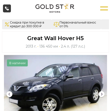
Скидка при покупке в
Первоначальный взнос
кредит до 300 000 ₽
от 0%
Great Wall Hover H5
2013 г.
·
136 450 км
·
2.4 л. (127 л.с.)
В наличии