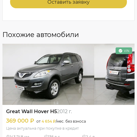
Оставить заявку
Похожие автомобили
VIN
Great Wall Hover H5
2012 г.
369 000 ₽
от
4 654 ₽
/мес. без взноса
Цена актуальна при покупке в кредит
143 748 км
136 л.с.
2.4 л.