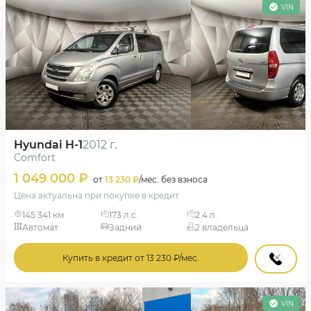
VIN
Hyundai H-1
2012 г.
Comfort
1 049 000 ₽
от
13 230 ₽
/мес. без взноса
Цена актуальна при покупке в кредит
145 341 км
173 л.с.
2.4 л.
Автомат
Задний
2 владельца
Купить в кредит от 13 230 ₽/мес.
VIN