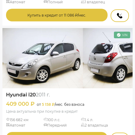
Автомат
Полный
1 владелец
Купить в кредит от 11 086 ₽/мес.
VIN
Hyundai i20
2011 г.
409 000 ₽
от
5 158 ₽
/мес. без взноса
Цена актуальна при покупке в кредит
156 682 км
100 л.с.
1.4 л.
Автомат
Передний
2 владельца