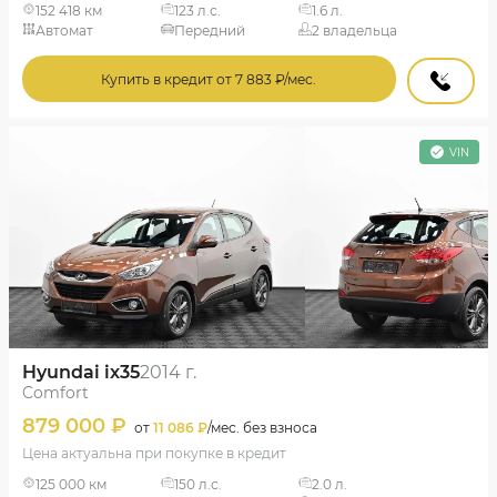
152 418 км
123 л.с.
1.6 л.
Автомат
Передний
2 владельца
Купить в кредит от 7 883 ₽/мес.
VIN
Hyundai ix35
2014 г.
Comfort
879 000 ₽
от
11 086 ₽
/мес. без взноса
Цена актуальна при покупке в кредит
125 000 км
150 л.с.
2.0 л.