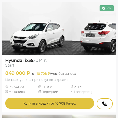
VIN
Hyundai ix35
2014 г.
Start
849 000 ₽
от
10 708 ₽
/мес. без взноса
Цена актуальна при покупке в кредит
132 541 км
150 л.с.
2.0 л.
Механика
Передний
1 владелец
Купить в кредит от 10 708 ₽/мес.