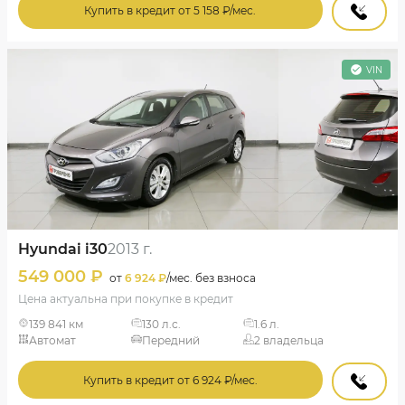
Купить в кредит от 5 158 ₽/мес.
VIN
Hyundai i30
2013 г.
549 000 ₽
от
6 924 ₽
/мес. без взноса
Цена актуальна при покупке в кредит
139 841 км
130 л.с.
1.6 л.
Автомат
Передний
2 владельца
Купить в кредит от 6 924 ₽/мес.