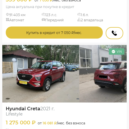
от
7 050 ₽
/мес. без взноса
Цена актуальна при покупке в кредит
91 403 км
123 л.с.
1.6 л.
Автомат
Передний
2 владельца
Купить в кредит от 7 050 ₽/мес.
VIN
Hyundai Creta
2021 г.
Lifestyle
1 275 000 ₽
от
16 081 ₽
/мес. без взноса