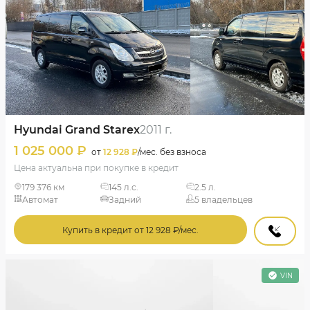
Hyundai Grand Starex
2011 г.
1 025 000 ₽
от
12 928 ₽
/мес. без взноса
Цена актуальна при покупке в кредит
179 376 км
145 л.с.
2.5 л.
Автомат
Задний
5 владельцев
Купить в кредит от 12 928 ₽/мес.
VIN