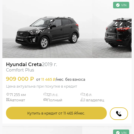
VIN
Hyundai Creta
2019 г.
Comfort Plus
909 000 ₽
от
11 465 ₽
/мес. без взноса
Цена актуальна при покупке в кредит
71 255 км
121 л.с.
1.6 л.
Автомат
Полный
1 владелец
Купить в кредит от 11 465 ₽/мес.
VIN