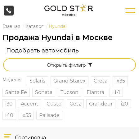
Главная
Каталог
Hyundai
Продажа Hyundai в Москве
Подобрать автомобиль
Открыть фильтр
Модели:
Solaris
Grand Starex
Creta
ix35
Santa Fe
Sonata
Tucson
Elantra
H-1
i30
Accent
Custo
Getz
Grandeur
i20
i40
ix55
Palisade
Сортировка