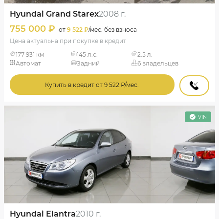
Hyundai Grand Starex
2008 г.
755 000 ₽
от
9 522 ₽
/мес. без взноса
Цена актуальна при покупке в кредит
177 931 км
145 л.с.
2.5 л.
Автомат
Задний
6 владельцев
Купить в кредит от 9 522 ₽/мес.
VIN
Hyundai Elantra
2010 г.