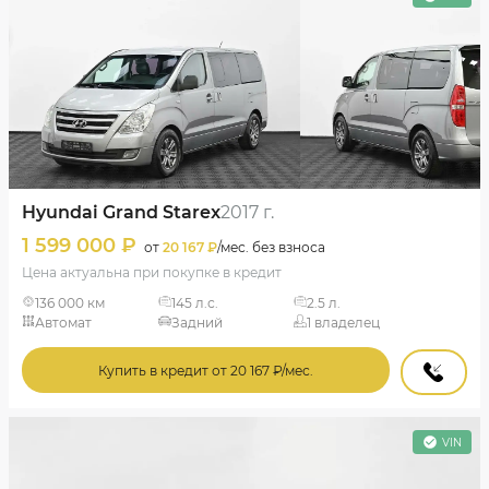
Hyundai Grand Starex
2017 г.
1 599 000 ₽
от
20 167 ₽
/мес. без взноса
Цена актуальна при покупке в кредит
136 000 км
145 л.с.
2.5 л.
Автомат
Задний
1 владелец
Купить в кредит от 20 167 ₽/мес.
VIN