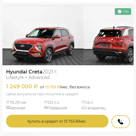
VIN
Hyundai Creta
2021 г.
Lifestyle + Advanced
1 249 000 ₽
от
15 753 ₽
/мес. без взноса
Цена актуальна при покупке в кредит
76 251 км
123 л.с.
1.6 л.
Автомат
Передний
1 владелец
Купить в кредит от 15 753 ₽/мес.