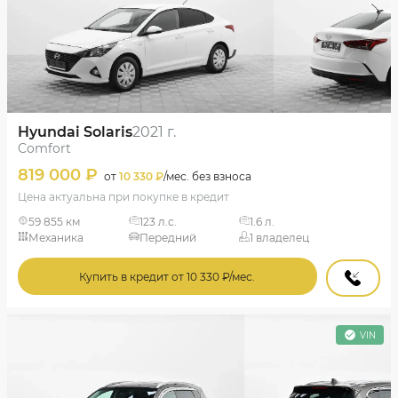
Hyundai Solaris
2021 г.
Comfort
819 000 ₽
от
10 330 ₽
/мес. без взноса
Цена актуальна при покупке в кредит
59 855 км
123 л.с.
1.6 л.
Механика
Передний
1 владелец
Купить в кредит от 10 330 ₽/мес.
VIN