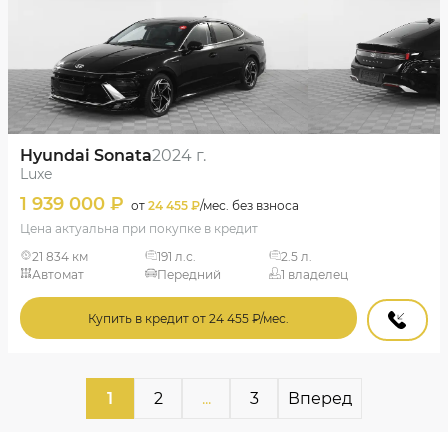
Hyundai Sonata
2024 г.
Luxe
1 939 000 ₽
от
24 455 ₽
/мес. без взноса
Цена актуальна при покупке в кредит
21 834 км
191 л.с.
2.5 л.
Автомат
Передний
1 владелец
Купить в кредит от 24 455 ₽/мес.
1
2
...
3
Вперед