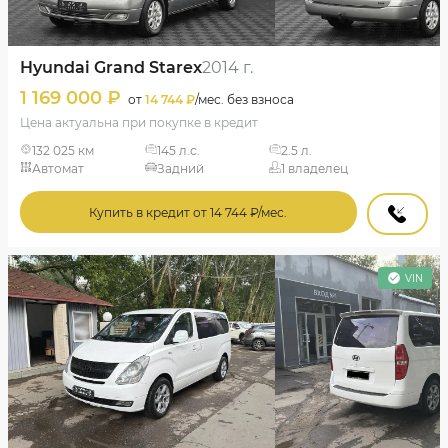
Hyundai Grand Starex
2014 г.
1 169 000 ₽
от
14 744 ₽
/мес. без взноса
Цена актуальна при покупке в кредит
132 025 км
145 л.с.
2.5 л.
Автомат
Задний
1 владелец
Купить в кредит от 14 744 ₽/мес.
VIN