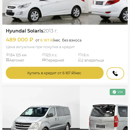
Hyundai Solaris
2013 г.
489 000 ₽
от
6 167 ₽
/мес. без взноса
Цена актуальна при покупке в кредит
134 125 км
123 л.с.
1.6 л.
Автомат
Передний
2 владельца
Купить в кредит от 6 167 ₽/мес.
VIN