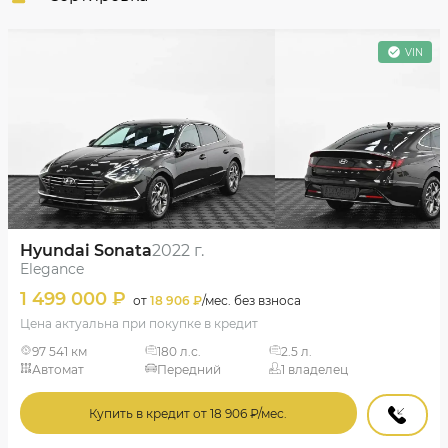
Сначала дешевле
VIN
Сначала дороже
Пробег
Год новее
Год старше
Hyundai Sonata
2022 г.
Elegance
1 499 000 ₽
от
18 906 ₽
/мес. без взноса
Цена актуальна при покупке в кредит
97 541 км
180 л.с.
2.5 л.
Автомат
Передний
1 владелец
Купить в кредит от 18 906 ₽/мес.