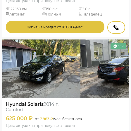
Цена актуальна при покупке в кредит
122 150 км
150 л.с.
2.0 л.
Автомат
Полный
1 владелец
Купить в кредит от 16 081 ₽/мес.
VIN
Hyundai Solaris
2014 г.
Comfort
625 000 ₽
от
7 883 ₽
/мес. без взноса
Цена актуальна при покупке в кредит