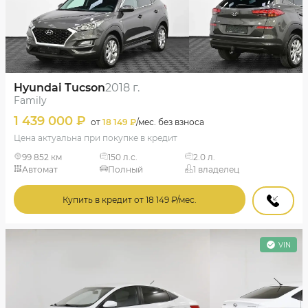
Hyundai Tucson
2018 г.
Family
1 439 000 ₽
от
18 149 ₽
/мес. без взноса
Цена актуальна при покупке в кредит
99 852 км
150 л.с.
2.0 л.
Автомат
Полный
1 владелец
Купить в кредит от 18 149 ₽/мес.
VIN