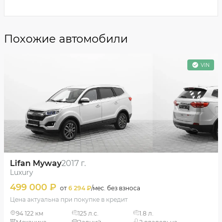
Похожие автомобили
VIN
Lifan Myway
2017 г.
Luxury
499 000 ₽
от
6 294 ₽
/мес. без взноса
Цена актуальна при покупке в кредит
94 122 км
125 л.с.
1.8 л.