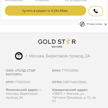
Механика
Задний
2 владельца
Купить в кредит от 6 294 ₽/мес.
Privacy notice
г. Москва, Береговой проезд, 2А
ООО «ГОЛД СТАР
ИНН:
7751153596
МОТОРС»
КПП:
775101001
ОГРН:
5187746029565
Физический адрес:
г.
Юридический адрес:
Москва, Береговой
108817, г. Москва, ул.
проезд, 2А
Летчика Грицевца, д. 10, кв.
77