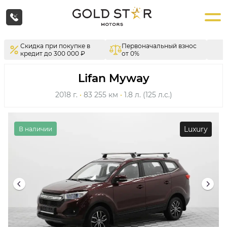
Скидка при покупке в
Первоначальный взнос
кредит до 300 000 ₽
от 0%
Lifan Myway
2018 г.
·
83 255 км
·
1.8 л. (125 л.с.)
Luxury
В наличии