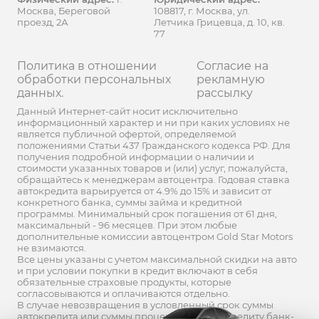
Москва, Береговой
108817, г. Москва, ул.
проезд, 2А
Летчика Грицевца, д. 10, кв.
77
Политика в отношении
Согласие на
обработки персональных
рекламную
данных.
рассылку
Данный Интернет-сайт носит исключительно
информационный характер и ни при каких условиях не
является публичной офертой, определяемой
положениями Статьи 437 Гражданского кодекса РФ. Для
получения подробной информации о наличии и
стоимости указанных товаров и (или) услуг, пожалуйста,
обращайтесь к менеджерам автоцентра. Годовая ставка
автокредита варьируется от 4.9% до 15% и зависит от
конкретного банка, суммы займа и кредитной
программы. Минимальный срок погашения от 61 дня,
максимальный - 96 месяцев. При этом любые
дополнительные комиссии автоцентром Gold Star Motors
не взимаются.
Все цены указаны с учетом максимальной скидки на авто
и при условии покупки в кредит включают в себя
обязательные страховые продукты, которые
согласовываются и оплачиваются отдельно.
В случае невозвращения в условленный срок суммы
автокредита или суммы процентов по автокредиту банк-