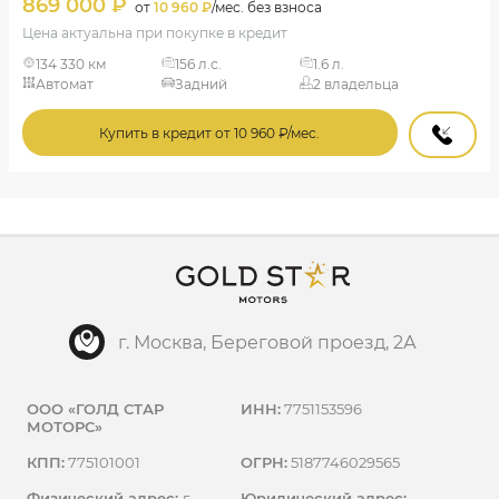
869 000 ₽
от
10 960 ₽
/мес. без взноса
Цена актуальна при покупке в кредит
134 330 км
156 л.с.
1.6 л.
Автомат
Задний
2 владельца
Купить в кредит от 10 960 ₽/мес.
г. Москва, Береговой проезд, 2А
ООО «ГОЛД СТАР
ИНН:
7751153596
МОТОРС»
КПП:
775101001
ОГРН:
5187746029565
Физический адрес:
г.
Юридический адрес: