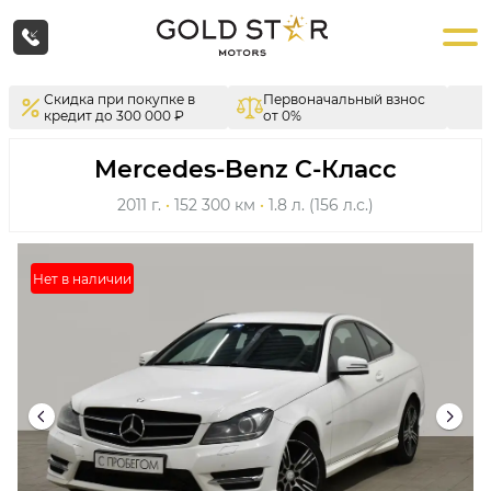
Скидка при покупке в
Первоначальный взнос
кредит до 300 000 ₽
от 0%
Mercedes-Benz C-Класс
2011 г.
·
152 300 км
·
1.8 л. (156 л.с.)
Нет в наличии