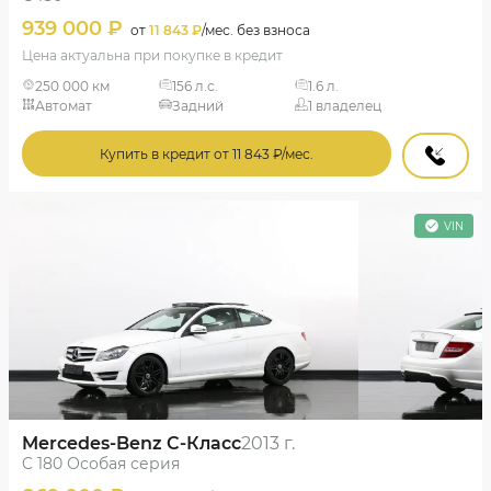
939 000 ₽
от
11 843 ₽
/мес. без взноса
Цена актуальна при покупке в кредит
250 000 км
156 л.с.
1.6 л.
Автомат
Задний
1 владелец
Купить в кредит от 11 843 ₽/мес.
VIN
Mercedes-Benz C-Класс
2013 г.
C 180 Особая серия